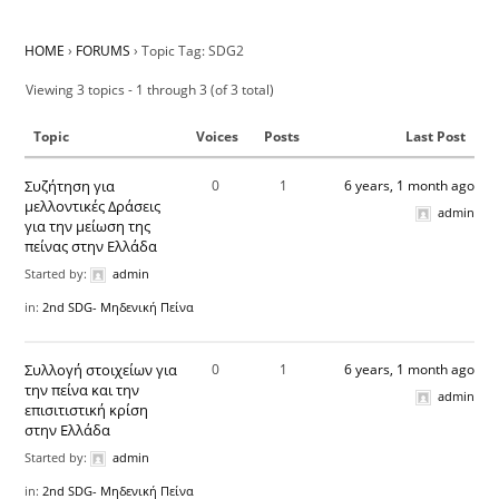
HOME
›
FORUMS
›
Topic Tag: SDG2
Viewing 3 topics - 1 through 3 (of 3 total)
Topic
Voices
Posts
Last Post
Συζήτηση για
0
1
6 years, 1 month ago
μελλοντικές Δράσεις
admin
για την μείωση της
πείνας στην Ελλάδα
Started by:
admin
in:
2nd SDG- Μηδενική Πείνα
Συλλογή στοιχείων για
0
1
6 years, 1 month ago
την πείνα και την
admin
επισιτιστική κρίση
στην Ελλάδα
Started by:
admin
in:
2nd SDG- Μηδενική Πείνα