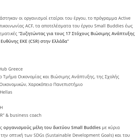
στηκαν οι οργανισμοί εταίροι του έργου, το πρόγραμμα Active
πικοινωνίας ACF, τα αποτελέσματα του έργου Small Buddies έως
ματικές “
Συζητώντας για τους 17 Στόχους Βιώσιμης Ανάπτυξης
 Ευθύνης ΕΚΕ (CSR) στην Ελλάδα”
C Hub Greece
το Τμήμα Οικονομίας και Βιώσιμης Ανάπτυξης, της Σχολής
Οικονομικών, Χαροκόπειο Πανεπιστήμιο
Hellas
MΗ
R” & business coach
υς
οργανισμούς μέλη του δικτύου Small Buddies
με κύρια
την οπτική των SDGs (Sustainable Development Goals) και του