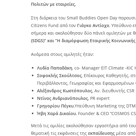
Πολιτών με εταιρείες.
Στη διάρκεια του Small Buddies Open Day παρουσιά
Citizens Fund από τον
Γιάγκο Αντίοχο
, Υπεύθυνο ε
σήμερα και ακολούθησαν δύο πάνελ ομιλητών με θε
(SDGS)” και “Η διαμόρφωση Εταιρικής Κοινωνικής
Ανάμεσα στους ομιλητές ήταν:
Λυδία Παπαδάκη
, co- Manager EIT Climate -KI
Σοφοκλής Σκούλτσος
, Επίκουρος Καθηγητής, σ
Περιβάλλοντος, Γεωγραφίας και Εφαρμοσμένων 
Αλέξανδρος Κωστόπουλος
, Αν. διευθυντής CSR 
Ντίνος Ανδριανόπουλος
, PR expert
Γρηγορίου Πέγκυ
,Υπεύθυνη Marketing της DT
Ήβη Χαρά Δικαίου
, Founder & CEO ‘’COSMOS CS
Μετά τις ομιλίες ακολούθησαν εργαστήρια από το
θεματική τις εκφάνσεις της
εκπαίδευσης
μέσα από 